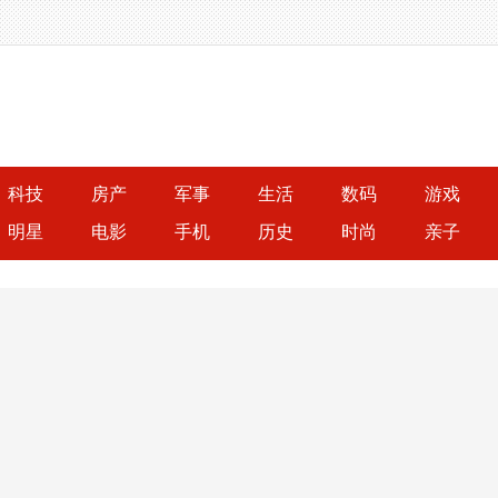
科技
房产
军事
生活
数码
游戏
明星
电影
手机
历史
时尚
亲子