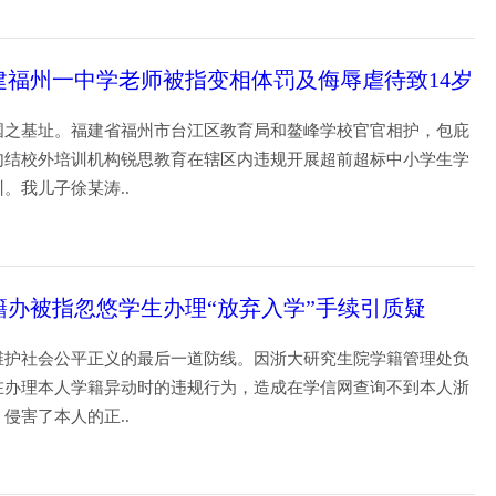
04
建福州一中学老师被指变相体罚及侮辱虐待致14岁
身亡
国之基址。福建省福州市台江区教育局和鳌峰学校官官相护，包庇
勾结校外培训机构锐思教育在辖区内违规开展超前超标中小学生学
训。我儿子徐某涛..
09
籍办被指忽悠学生办理“放弃入学”手续引质疑
维护社会公平正义的最后一道防线。因浙大研究生院学籍管理处负
在办理本人学籍异动时的违规行为，造成在学信网查询不到本人浙
，侵害了本人的正..
02