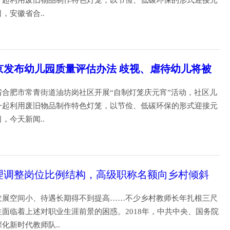
一起利用废旧物品制作特色灯笼，以节俭、低碳环保的形式迎接元
日，安徽省合..
19
京发布幼儿园质量评估办法 歧视、虐待幼儿将被
省合肥市常青街道油坊岗社区开展“自制灯笼庆元宵”活动，社区儿
一起利用废旧物品制作特色灯笼，以节俭、低碳环保的形式迎接元
日，今天新闻..
19
理调整岗位比例结构，高级职称名额向乡村倾斜
发展空间小、待遇长期得不到提高……不少乡村教师长年扎根三尺
面临着上述对职业生涯前景的困惑。2018年，中共中央、国务院
深化新时代教师队..