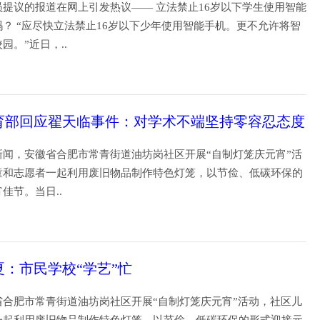
提议的报道在网上引发热议—— 立法禁止16岁以下学生使用智能
？ “应尽快立法禁止16岁以下少年使用智能手机。更不允许将智
园。”近日，..
19
育部回应翟天临事件：对学术不端坚持零容忍态度
新闻，安徽省合肥市常青街道油坊岗社区开展“自制灯笼庆元宵”活
童和志愿者一起利用废旧物品制作特色灯笼，以节俭、低碳环保的
宵佳节。当日..
19
夏：市民学校“学艺”忙
省合肥市常青街道油坊岗社区开展“自制灯笼庆元宵”活动，社区儿