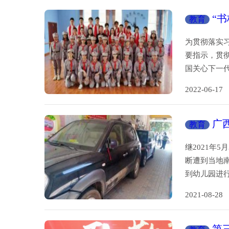
“
教育
为贯彻落实
要指示，贯
国关心下一
2022-06-
广
教育
继2021年
断遭到当地
到幼儿园进
2021-08-