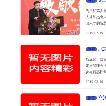
第
教育
在京举办
为贯彻落实
人才和杰出
出人才的智
2019-02-
北
教育
原标题：普
定与管理办
参与普惠性
2019-02-
立
教育