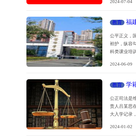
2024-07-
福
教育
学生离奇
公平正义，
袒护，纵容
科类课业培
2024-06-
学
教育
公正司法是
责人吕某思
大入学记录
2024-01-