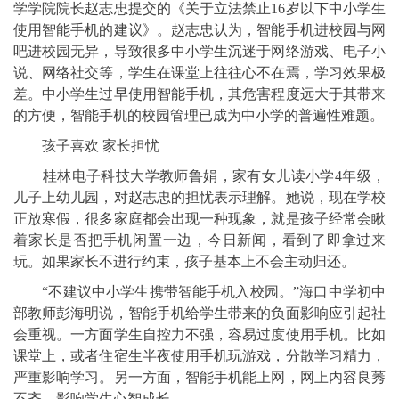
学学院院长赵志忠提交的《关于立法禁止16岁以下中小学生
使用智能手机的建议》。赵志忠认为，智能手机进校园与网
吧进校园无异，导致很多中小学生沉迷于网络游戏、电子小
说、网络社交等，学生在课堂上往往心不在焉，学习效果极
差。中小学生过早使用智能手机，其危害程度远大于其带来
的方便，智能手机的校园管理已成为中小学的普遍性难题。
孩子喜欢 家长担忧
桂林电子科技大学教师鲁娟，家有女儿读小学4年级，
儿子上幼儿园，对赵志忠的担忧表示理解。她说，现在学校
正放寒假，很多家庭都会出现一种现象，就是孩子经常会瞅
着家长是否把手机闲置一边，今日新闻，看到了即拿过来
玩。如果家长不进行约束，孩子基本上不会主动归还。
“不建议中小学生携带智能手机入校园。”海口中学初中
部教师彭海明说，智能手机给学生带来的负面影响应引起社
会重视。一方面学生自控力不强，容易过度使用手机。比如
课堂上，或者住宿生半夜使用手机玩游戏，分散学习精力，
严重影响学习。另一方面，智能手机能上网，网上内容良莠
不齐，影响学生心智成长。