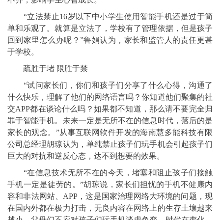
“立法禁止16岁以下中小学生使用智能手机还是过于简
单和乐观了。就算是立法了，学校有了管理依据，但是孩子
回到家里怎么办呢？”鲁娟认为，家长和监管人的责任更甚
于学校。
疏胜于堵 限胜于禁
“试问家长们，你们和孩子们分享了什么心得，沟通了
什么快乐，理解了他们的网络语言吗？你知道他们聚集的社
交APP都在谈论什么吗？如果都不知道，那么请不要完全归
罪于智能手机。未来一定是无所不在的信息时代，落后的是
家长的观念。”从事互联网软件开发的海南慧多能科技有限
公司总经理胡琼认为，单纯禁止孩子们玩手机会引起孩子们
巨大的对抗和逆反心态，达不到想要的效果。
“在信息技术无所不在的今天，堵塞和阻止孩子们接触
手机一定是徒劳的。”胡琼说，家长们担忧的手机不健康内
容和非法网站、APP，这是国家治理网络大环境的问题，现
在国内外都在极力打击，无良内容在网络上的生存土壤越来
越小。父母们不应对孩子们玩手机谈虎色变。时代在变化，