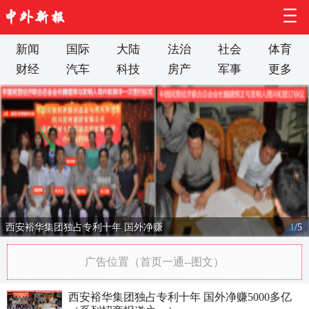
新闻
国际
大陆
法治
社会
体育
财经
汽车
科技
房产
军事
更多
西安裕华集团独占专利十年 国外净赚
1
/
5
广告位置（首页一通--图文）
西安裕华集团独占专利十年 国外净赚5000多亿