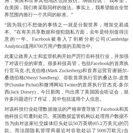
洲，美国和世界其他地区也应效仿。纳德拉说：“我希望，
在美国，我们将采取同样的做法。事实上，我希望能在全世
界范围内推行一个共同的标准。”
“因为我们不想做的事情之一就是分裂世界，增加交易成
本。”在有关共享数据和侵犯隐私方面，去年是特别值得注
意的一年。Facebook被卷入了剑桥分析公司(Cambridge
Analytica)滥用8700万用户数据的丑闻当中。
此案让政界人士和监管机构开始严厉打击科技行业，并加强
了对该行业的审查。很多科技高管，包括Facebook的首席执
行官马克-扎克伯格(Mark Zuckerberg)和首席运营官谢丽尔-
桑德伯格(Sheryl Sandberg)、谷歌首席执行官的桑达尔-皮查
伊(Sundar Pichai)和微博网站Twitter的首席执行官杰克-多尔
西(Jack Dorsey)，今日新闻，均出席了美国国会听证会，就
许多问题进行了作证，其中包括滥用个人信息。
对该科技行业处理数据做法的严格审查导致了Facebook和其
他科技公司遭到处罚。英国数据监管机构以处理用户数据不
当为由对这家社交媒体巨头处以50万英镑(65.2万美元)的罚
款。而法国隐私管理局最近对谷歌处以了5000万欧元(合