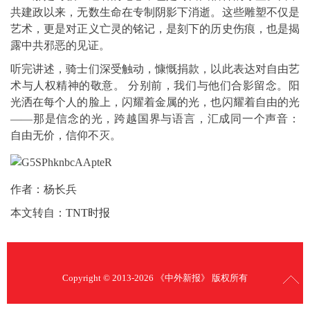
共建政以来，无数生命在专制阴影下消逝。这些雕塑不仅是
艺术，更是对正义亡灵的铭记，是刻下的历史伤痕，也是揭
露中共邪恶的见证。
听完讲述，骑士们深受触动，慷慨捐款，以此表达对自由艺
术与人权精神的敬意。 分别前，我们与他们合影留念。阳
光洒在每个人的脸上，闪耀着金属的光，也闪耀着自由的光
——那是信念的光，跨越国界与语言，汇成同一个声音：
自由无价，信仰不灭。
作者：杨长兵
本文转自：
TNT时报
Copyright © 2013-2026 《中外新报》 版权所有