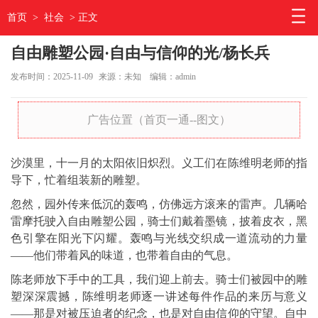
首页
>
社会
> 正文
自由雕塑公园·自由与信仰的光/杨长兵
发布时间：2025-11-09
来源：未知
编辑：admin
广告位置（首页一通--图文）
沙漠里，十一月的太阳依旧炽烈。义工们在陈维明老师的指
导下，忙着组装新的雕塑。
忽然，园外传来低沉的轰鸣，仿佛远方滚来的雷声。几辆哈
雷摩托驶入自由雕塑公园，骑士们戴着墨镜，披着皮衣，黑
色引擎在阳光下闪耀。轰鸣与光线交织成一道流动的力量
——他们带着风的味道，也带着自由的气息。
陈老师放下手中的工具，我们迎上前去。骑士们被园中的雕
塑深深震撼，陈维明老师逐一讲述每件作品的来历与意义
——那是对被压迫者的纪念，也是对自由信仰的守望。自中