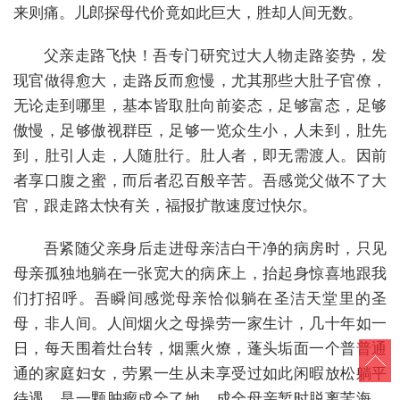
来则痛。儿郎探母代价竟如此巨大，胜却人间无数。
父亲走路飞快！吾专门研究过大人物走路姿势，发
现官做得愈大，走路反而愈慢，尤其那些大肚子官僚，
无论走到哪里，基本皆取肚向前姿态，足够富态，足够
傲慢，足够傲视群臣，足够一览众生小，人未到，肚先
到，肚引人走，人随肚行。肚人者，即无需渡人。因前
者享口腹之蜜，而后者忍百般辛苦。吾感觉父做不了大
官，跟走路太快有关，福报扩散速度过快尔。
吾紧随父亲身后走进母亲洁白干净的病房时，只见
母亲孤独地躺在一张宽大的病床上，抬起身惊喜地跟我
们打招呼。吾瞬间感觉母亲恰似躺在圣洁天堂里的圣
母，非人间。人间烟火之母操劳一家生计，几十年如一
日，每天围着灶台转，烟熏火燎，蓬头垢面一个普普通
通的家庭妇女，劳累一生从未享受过如此闲暇放松躺平
待遇。是一颗肿瘤成全了她，成全母亲暂时脱离苦海，