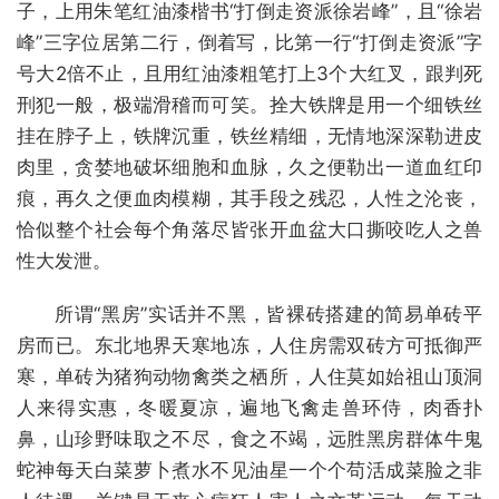
子，上用朱笔红油漆楷书“打倒走资派徐岩峰”，且“徐岩
峰”三字位居第二行，倒着写，比第一行“打倒走资派”字
号大2倍不止，且用红油漆粗笔打上3个大红叉，跟判死
刑犯一般，极端滑稽而可笑。拴大铁牌是用一个细铁丝
挂在脖子上，铁牌沉重，铁丝精细，无情地深深勒进皮
肉里，贪婪地破坏细胞和血脉，久之便勒出一道血红印
痕，再久之便血肉模糊，其手段之残忍，人性之沦丧，
恰似整个社会每个角落尽皆张开血盆大口撕咬吃人之兽
性大发泄。
所谓“黑房”实话并不黑，皆裸砖搭建的简易单砖平
房而已。东北地界天寒地冻，人住房需双砖方可抵御严
寒，单砖为猪狗动物禽类之栖所，人住莫如始祖山顶洞
人来得实惠，冬暖夏凉，遍地飞禽走兽环侍，肉香扑
鼻，山珍野味取之不尽，食之不竭，远胜黑房群体牛鬼
蛇神每天白菜萝卜煮水不见油星一个个苟活成菜脸之非