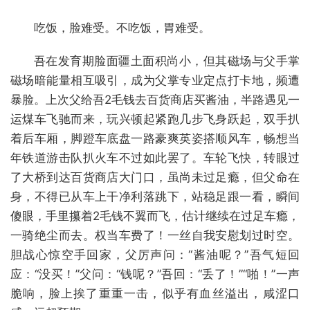
吃饭，脸难受。不吃饭，胃难受。
吾在发育期脸面疆土面积尚小，但其磁场与父手掌
磁场暗能量相互吸引，成为父掌专业定点打卡地，频遭
暴脸。上次父给吾2毛钱去百货商店买酱油，半路遇见一
运煤车飞驰而来，玩兴顿起紧跑几步飞身跃起，双手扒
着后车厢，脚蹬车底盘一路豪爽英姿搭顺风车，畅想当
年铁道游击队扒火车不过如此罢了。车轮飞快，转眼过
了大桥到达百货商店大门口，虽尚未过足瘾，但父命在
身，不得已从车上干净利落跳下，站稳足跟一看，瞬间
傻眼，手里攥着2毛钱不翼而飞，估计继续在过足车瘾，
一骑绝尘而去。权当车费了！一丝自我安慰划过时空。
胆战心惊空手回家，父厉声问：“酱油呢？”吾气短回
应：“没买！”父问：“钱呢？”吾回：“丢了！”“啪！”一声
脆响，脸上挨了重重一击，似乎有血丝溢出，咸涩口