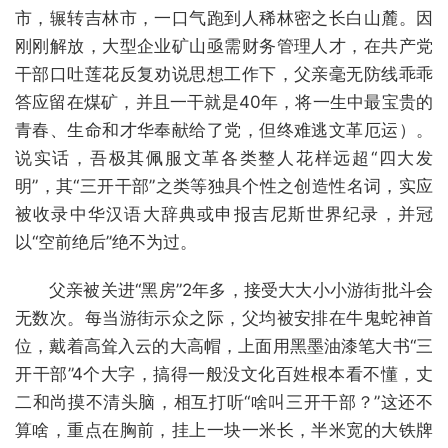
市，辗转吉林市，一口气跑到人稀林密之长白山麓。因
刚刚解放，大型企业矿山亟需财务管理人才，在共产党
干部口吐莲花反复劝说思想工作下，父亲毫无防线乖乖
答应留在煤矿，并且一干就是40年，将一生中最宝贵的
青春、生命和才华奉献给了党，但终难逃文革厄运）。
说实话，吾极其佩服文革各类整人花样远超“四大发
明”，其“三开干部”之类等独具个性之创造性名词，实应
被收录中华汉语大辞典或申报吉尼斯世界纪录，并冠
以“空前绝后”绝不为过。
父亲被关进“黑房”2年多，接受大大小小游街批斗会
无数次。每当游街示众之际，父均被安排在牛鬼蛇神首
位，戴着高耸入云的大高帽，上面用黑墨油漆笔大书“三
开干部”4个大字，搞得一般没文化百姓根本看不懂，丈
二和尚摸不清头脑，相互打听“啥叫三开干部？”这还不
算啥，重点在胸前，挂上一块一米长，半米宽的大铁牌