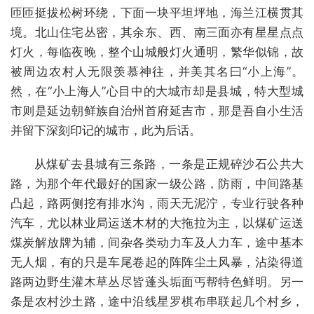
匝匝挺拔松树环绕，下面一块平坦坪地，海兰江横贯其
境。北山住宅丛密，其余东、西、南三面亦有星星点点
灯火，每临夜晚，整个山城般灯火通明，繁华似锦，故
被周边农村人无限羡慕神往，并美其名曰“小上海”。
然，在“小上海人”心目中的大城市却是县城，特大型城
市则是延边朝鲜族自治州首府延吉市，那是吾自小生活
并留下深刻印记的城市，此为后话。
从煤矿去县城有三条路，一条是正规碎沙石公共大
路，为那个年代最好的国家一级公路，防雨，中间路基
凸起，路两侧挖有排水沟，雨天无泥泞，专业行驶各种
汽车，尤以林业局运送木材的大拖拉为主，以煤矿运送
煤炭解放牌为辅，间杂各类动力车及人力车，途中基本
无人烟，有的只是车尾卷起的阵阵尘土风暴，沾染得道
路两边野生灌木草丛尽皆蓬头垢面丐帮特色鲜明。另一
条是农村沙土路，途中沿线星罗棋布串联起几个村乡，