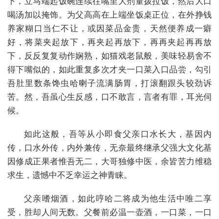
下，立马端起饭碗连续往嘴里大剂量拨拉饭，然后大口
喝汤加以掩饰。为父高高在上端坐饭桌正位，在外挣钱
养家糊口当仁不让，或因菜品金贵，天然便养成一癖
好，将菜夹起放下，再夹起再放下，再再夹起再再放
下，反反复复动作娴熟，如猫戏老鼠般，美味轻易舍不
得下嘴似的，如此重复多次才夹一口菜入口品尝，勾引
吾肚里数条馋虫哈喇子流满肠胃，打滚翻跟头较劲诉
苦。然，吾虽心生反感，口不敢言，言者有罪，耳光伺
候。
如此这般，吾等从小即食父亲口水长大，基因内
传，口水外传，内外兼传，无奈最终继承父强大文化基
因修成正果者惟吾无二，大哥独修中医，余皆苦力维稳
求生，遗憾中不乏幸运之神青睐。
父亲嗜烟酒，如此哼哈二将成为他生活中唯二享
受，胜却人间无数。父餐前必温一壶酒，一口菜，一口