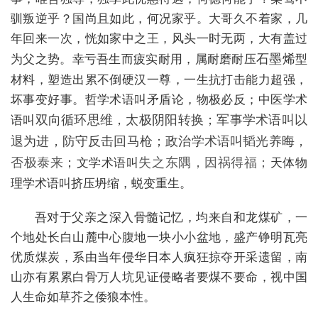
驯叛逆乎？国尚且如此，何况家乎。大哥久不着家，几
年回来一次，恍如家中之王，风头一时无两，大有盖过
为父之势。幸亏吾生而疲实耐用，属耐磨耐压
石墨烯
型
材料，塑造出累不倒硬汉一尊，一生抗打击能力超强，
坏事变好事。哲学术语叫矛盾论，物极必反；中医学术
语叫
双向循环思维，太极阴阳转换；军事学术语叫以
退为进，防守反击回马枪；政治学术语叫韬光养晦，
否极泰来
；
文学术语叫
失之东隅，因祸得福；
天体物
理学术语叫挤压坍缩，蜕变重生。
吾对于父亲之深入骨髓记忆，均来自和龙煤矿，一
个地处长白山麓中心腹地一块小小盆地，盛产铮明瓦亮
优质煤炭，系由当年侵华日本人疯狂掠夺开采遗留，南
山亦有累累白骨万人坑见证侵略者要煤不要命，视中国
人生命如草芥之倭狼本性。