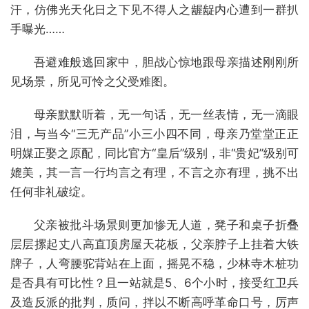
汗，仿佛光天化日之下见不得人之龌龊内心遭到一群扒
手曝光……
吾避难般逃回家中，胆战心惊地跟母亲描述刚刚所
见场景，所见可怜之父受难图。
母亲默默听着，无一句话，无一丝表情，无一滴眼
泪，与当今“三无产品”小三小四不同，母亲乃堂堂正正
明媒正娶之原配，同比官方“皇后”级别，非“贵妃”级别可
媲美，其一言一行均言之有理，不言之亦有理，挑不出
任何非礼破绽。
父亲被批斗场景则更加惨无人道，凳子和桌子折叠
层层摞起丈八高直顶房屋天花板，父亲脖子上挂着大铁
牌子，人弯腰驼背站在上面，摇晃不稳，少林寺木桩功
是否具有可比性？且一站就是5、6个小时，接受红卫兵
及造反派的批判，质问，拌以不断高呼革命口号，厉声