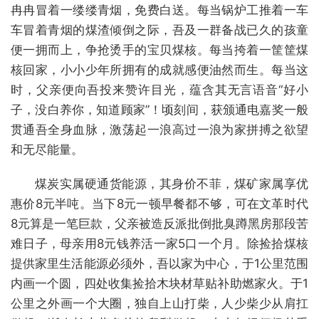
冉冉冒着一缕缕青烟，免费白送。每当锅炉工推着一车
车冒着青烟的煤渣倾倒之际，吾及一群备战已久的孩童
便一拥而上，争抢烫手的宝贝煤核。每当挎着一筐筐煤
核回家，小小少年所拥有的成就感便油然而生。每当这
时，父亲便向吾投来赞许目光，蕴含其无言语音“好小
子，没白养你，知道顾家”！顷刻间，获颁通电嘉奖一般
贯通吾全身血脉，激荡起一浪高过一浪为家拼搏之欲望
和无尽能量。
煤炭实属硬通货能源，其身价不菲，煤矿家属享优
惠价8元半吨。当下8元一顿早餐都不够，可在文革时代
8元算是一笔巨款，父亲被造反派批倒批臭蹲黑房那段苦
难日子，母亲用8元钱养活一家5口一个月。除捡拾煤核
提供家里生活能源必须外，吾以家为中心，于1公里范围
内画一个圆，四处收集捡拾木块材草贴补助燃家火。于1
公里之外画一个大圈，独自上山打柴，人少柴少从肩扛