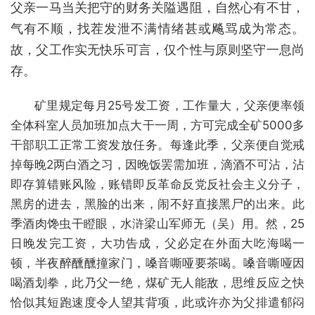
父亲一马当关把守的财务关隘遇阻，自然心有不甘，
气有不顺，找茬发泄不满情绪甚或飚骂成为常态。
故，父工作实无快乐可言，仅个性与原则坚守一息尚
存。
矿里规定每月25号发工资，工作量大，父亲便率领
全体科室人员加班加点大干一周，方可完成全矿5000多
干部职工正常工资发放任务。每逢此季，父亲便自觉戒
掉每晚2两白酒之习，因晚饭罢需加班，滴酒不可沾，沾
即存算错账风险，账错即反革命反党反社会主义分子，
黑房的进去，黑脸的出来，闹不好直接黑尸的出来。此
季酒肉馋虫干瞪眼，水浒梁山军师无（吴）用。然，25
日晚发完工资，大功告成，父必定在外面大吃海喝一
顿，半夜醉醺醺撞家门，嗓音嘶哑要茶喝。嗓音嘶哑因
喝酒划拳，此乃父一绝，煤矿无人能敌，思维反应之快
恰似其短跑速度令人望其背项，此或许亦为父排遣郁闷