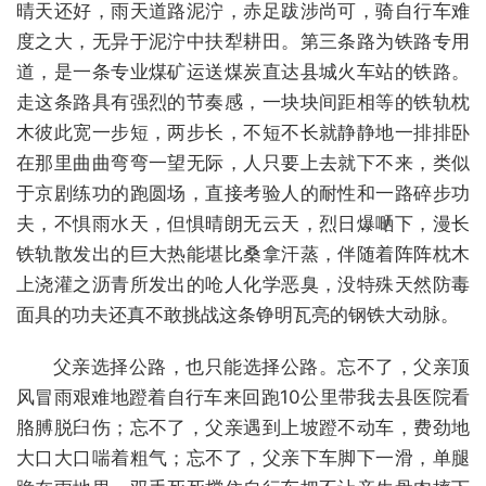
晴天还好，雨天道路泥泞，赤足跋涉尚可，骑自行车难
度之大，无异于泥泞中扶犁耕田。第三条路为铁路专用
道，是一条专业煤矿运送煤炭直达县城火车站的铁路。
走这条路具有强烈的节奏感，一块块间距相等的铁轨枕
木彼此宽一步短，两步长，不短不长就静静地一排排卧
在那里曲曲弯弯一望无际，人只要上去就下不来，类似
于京剧练功的跑圆场，直接考验人的耐性和一路碎步功
夫，不惧雨水天，但惧晴朗无云天，烈日爆嗮下，漫长
铁轨散发出的巨大热能堪比桑拿汗蒸，伴随着阵阵枕木
上浇灌之沥青所发出的呛人化学恶臭，没特殊天然防毒
面具的功夫还真不敢挑战这条铮明瓦亮的钢铁大动脉。
父亲选择公路，也只能选择公路。忘不了，父亲顶
风冒雨艰难地蹬着自行车来回跑10公里带我去县医院看
胳膊脱臼伤；忘不了，父亲遇到上坡蹬不动车，费劲地
大口大口喘着粗气；忘不了，父亲下车脚下一滑，单腿