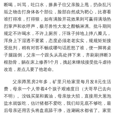
断喝，叫骂，吐口水，擤鼻子往父亲脸上甩，扔杂乱污
垢之物击打身体各个部位，脸部自然成为靶心，比赛看
谁打得准，打得狠，如有满脸开花效果则可赢得满场热
烈掌声和欢呼声，极尽兽性大发之酣畅淋漓。批斗期间
规定不许喝水，不许上厕所，汗珠子掉地上摔八瓣儿，
浑身上下湿透不要紧，态度必须老老实实，规规矩矩接
受批判，稍有对答不畅或哪句话惹怒了谁，便一脚将桌
子腿踹倒，父亲一个跟头从高处摔下来，齐刷刷摔断3
根肋骨，躺在床上修养1个月，拽起来继续接受批斗虐待
改造，差点儿要了他老命。
父亲蹲黑房2年多，矿里只给家里每月发8元生活
费，母亲一个人带着4个孩子艰难度日（大哥早已去向
不明）。没钱买菜和酱油，母亲放大招，直接用大葱泡
盐水就饭吃，估计猪都不爱吃，我们却见底不够吃，最
后母亲还用舌头将盘底舔干净，连涮碗水都省了。家里