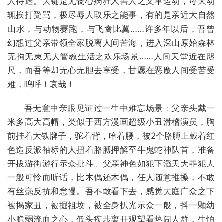
人待遇。关键是无丧心病狂人害人之文革运动，每天动
辄挨打受骂，极尽辱人取乐之能事，有的是亲近大自然
山水，与动物赛跑，与飞禽比翼……许多年以后，吾曾
幻想过父亲带领全家脱离人间苦海，进入深山原始森林
无拘无束无人管教生活之欢乐场景……人间天堂近在咫
尺，而吾等却无心无胆去享受，甘愿在恶魔人间受苦受
难，呜呼！哀哉！
吾无意中亲眼见证过一生中难忘场景：父亲头戴一
米多高大高帽，类似于西方漫画超级小丑滑稽演员，胸
前挂着大铁牌子，驼着背，哈着腰，被2个胳膊上戴着红
色造反派袖标的人扭着胳膊押解至牛鬼蛇神队首，准备
开拔游街游行示众批斗。父亲神色如犯下滔天大罪犯人
一般可怜而听话，比木偶还木偶，任人随意推搡，不敢
有丝毫反抗和怠慢。吾不敢看下去，感觉大庭广众之下
被揭家丑，被掘祖坟，被全身扒光示众一般，抖一颗幼
小脆弱流血之心，低头疾步离开观望看热闹人群，生怕