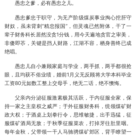
愚忠之爹，必有愚忠之儿。
愚忠爹忠于职守，为无产阶级煤炭事业掏心挖肝守
财奴，虽未背刺“精忠报国”，但灵魂已然附体，干了一
辈子财务科长居然没贪1分钱，用今天遍地贪官之审美，
非傻即苶，关键是挡人财路，江湖不容，栖身善终已成
绝唱。
愚忠儿自小兼顾家庭与学业，两手抓，两手都很抢
眼，且均获不俗业绩，婚前1月义无反顾将大学本科毕业
工资80元如数工整上交母手，绝无二话，绝不懊悔。
父亲内分泌征服激素极其活跃，于内征服全家，保
持一家之主皇权之威严；于外征服财务科，统领煤矿财
政大权；于酒桌上划拳行令，思维敏捷，出手迅猛，征
服煤矿酒局无敌；于秋季征服菜农，打掉牙往肚里咽。
每年金秋，父带领一干人马驰骋煤矿郊区，背手瞭望一