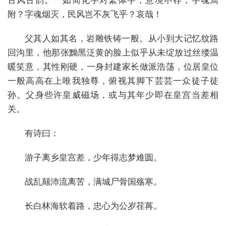
古风古韵。一如简化字对繁体字，意境不存，字魂焉
附？字魂烟灭，民风岂不灰飞乎？哀哉！
父其人如其名，岩雕铁铸一般。从小到大记忆纹路
回沟里，他那张黝黑泛黄的脸上似乎从未绽放过丝缕温
暖笑意，其性刚硬，一身封建家长做派浩荡，位居皇位
一般高高在上唯我独尊，俯视其脚下芸芸一众徒子徒
孙。父身些许皇威磁场，或与其年少即在皇宫当差相
关。
有诗曰：
游子离乡皇宫差，少年得志梦难圆。
战乱颠沛流离苦，满城尸骨国殇寒。
长白林海软着路，忠心为公岁荏苒。