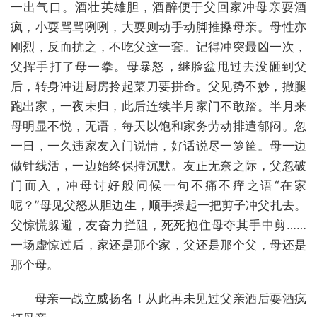
一出气口。酒壮英雄胆，酒醉便于父回家冲母亲耍酒
疯，小耍骂骂咧咧，大耍则动手动脚推搡母亲。母性亦
刚烈，反而抗之，不吃父这一套。记得冲突最凶一次，
父挥手打了母一拳。母暴怒，继脸盆甩过去没砸到父
后，转身冲进厨房拎起菜刀要拼命。父见势不妙，撒腿
跑出家，一夜未归，此后连续半月家门不敢踏。半月来
母明显不悦，无语，每天以饱和家务劳动排遣郁闷。忽
一日，一久违家友入门说情，好话说尽一箩筐。母一边
做针线活，一边始终保持沉默。友正无奈之际，父忽破
门而入，冲母讨好般问候一句不痛不痒之语“在家
呢？”母见父怒从胆边生，顺手操起一把剪子冲父扎去。
父惊慌躲避，友奋力拦阻，死死抱住母夺其手中剪……
一场虚惊过后，家还是那个家，父还是那个父，母还是
那个母。
母亲一战立威扬名！从此再未见过父亲酒后耍酒疯