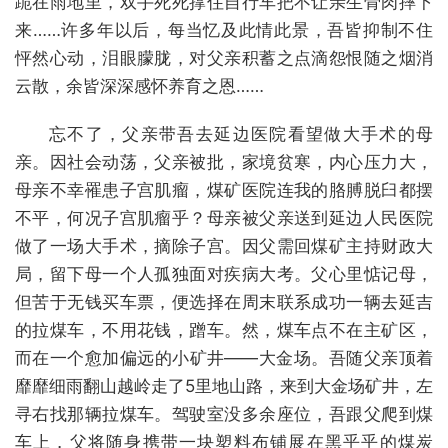
跪在雨地里，双手死死撑住自行车把不让亲生骨肉摔下
来……许多年以后，每当忆及此情此景，吾皆抑制不住
怦然心动，泪眼朦胧，对父亲积蓄之点滴怨恨随之烟消
云散，余皆深深感怀养育之恩……
忘不了，父亲带吾去延边医院看望做大手术的母
亲。因社会动荡，父亲被批，家境贫寒，内心压力大，
母亲不幸罹患子宫肌瘤，煤矿医院连我的胳膊脱臼都摆
不平，何况子宫肌瘤乎？母亲被父亲送到延边人民医院
做了一场大手术，摘除子宫。因父需回煤矿主持财政大
局，留下母一个人孤独面对疾病大考。父心里惦记母，
但苦于无钱买车票，便选择在周末联系成功一辆去延吉
的拉煤车，不用花钱，蹭车。然，煤车点不在主矿区，
而在一个愈加偏远的小矿井——大金场。吾随父亲顶着
靡靡细雨翻山越岭走了5里地山路，来到大金场矿井，左
寻右找那辆拉煤车。驾驶室没多余座位，吾跟父爬到煤
车上，父将随身携带一块塑料布铺展在黑乎乎的煤炭