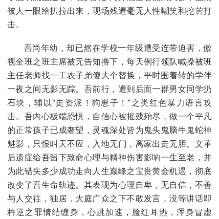
被人一眼给扒拉出来，现场残遭毫无人性嘲笑和挖苦打
击。
吾尚年幼，却已然在学校一年级遭受连带迫害，傲
视全班之班主席被无告知撸下，每天例行领队喊操被班
主任老师找一工农子弟傻大个替换，平时围着转的学伴
一夜之间无影无踪。吾前行，遭到后面一群男女同学扔
石块，辅以“走资派！狗崽子！”之类红色暴力语言攻
击。吾内心极端恐惧，自信心被摧残殆尽，做一个平凡
的正常孩子已成奢望，灵魂深处皆为鬼头鬼脑牛鬼蛇神
魅影，只恨叫天不应，入地无门，离家出走无胆。文革
后遗症给吾留下致命心理与精神伤害影响一生至老，并
为此错失多少成功走向人生巅峰之宝贵黄金机遇，彻底
改变了吾生命轨迹。其表现为心理自卑，无自信，不善
与人交往，独居，大庭广众之下不敢发言，没等讲话即
杵逆之罪情结缠身，心跳加速，脸红耳热，浑身冒虚