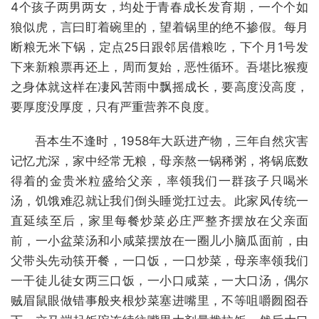
4个孩子两男两女，均处于青春成长发育期，一个个如
狼似虎，言曰盯着碗里的，望着锅里的绝不掺假。每月
断粮无米下锅，定点25日跟邻居借粮吃，下个月1号发
下来新粮票再还上，周而复始，恶性循环。吾堪比猴瘦
之身体就这样在凄风苦雨中飘摇成长，要高度没高度，
要厚度没厚度，只有严重营养不良度。
吾本生不逢时，1958年大跃进产物，三年自然灾害
记忆尤深，家中经常无粮，母亲熬一锅稀粥，将锅底数
得着的金贵米粒盛给父亲，率领我们一群孩子只喝米
汤，饥饿难忍就让我们倒头睡觉扛过去。此家风传统一
直延续至后，家里每餐炒菜必庄严整齐摆放在父亲面
前，一小盆菜汤和小咸菜摆放在一圈儿小脑瓜面前，由
父带头先动筷开餐，一口饭，一口炒菜，母亲率领我们
一干徒儿徒女两三口饭，一小口咸菜，一大口汤，偶尔
贼眉鼠眼做错事般夹根炒菜塞进嘴里，不等咀嚼囫囵吞