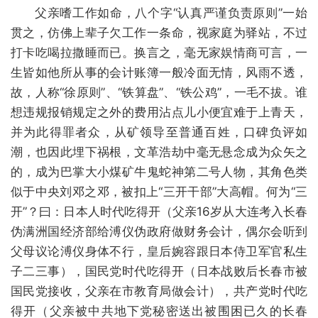
父亲嗜工作如命，八个字“认真严谨负责原则”一始
贯之，仿佛上辈子欠工作一条命，视家庭为驿站，不过
打卡吃喝拉撒睡而已。换言之，毫无家娱情商可言，一
生皆如他所从事的会计账簿一般冷面无情，风雨不透，
故，人称“徐原则”、“铁算盘”、“铁公鸡”，一毛不拔。谁
想违规报销规定之外的费用沾点儿小便宜难于上青天，
并为此得罪者众，从矿领导至普通百姓，口碑负评如
潮，也因此埋下祸根，文革浩劫中毫无悬念成为众矢之
的，成为巴掌大小煤矿牛鬼蛇神第二号人物，其角色类
似于中央刘邓之邓，被扣上“三开干部”大高帽。何为“三
开”？曰：日本人时代吃得开（父亲16岁从大连考入长春
伪满洲国经济部给溥仪伪政府做财务会计，偶尔会听到
父母议论溥仪身体不行，皇后婉容跟日本侍卫军官私生
子二三事），国民党时代吃得开（日本战败后长春市被
国民党接收，父亲在市教育局做会计），共产党时代吃
得开（父亲被中共地下党秘密送出被围困已久的长春