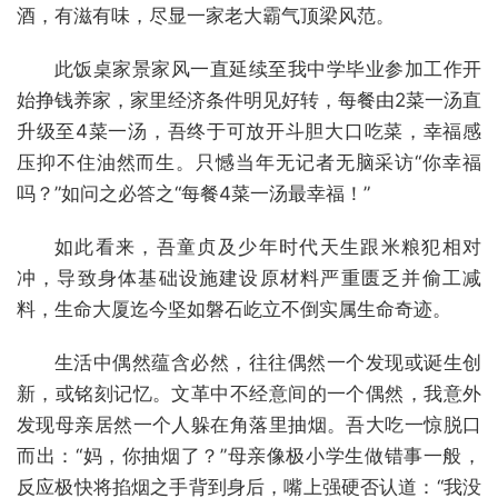
酒，有滋有味，尽显一家老大霸气顶梁风范。
此饭桌家景家风一直延续至我中学毕业参加工作开
始挣钱养家，家里经济条件明见好转，每餐由2菜一汤直
升级至4菜一汤，吾终于可放开斗胆大口吃菜，幸福感
压抑不住油然而生。只憾当年无记者无脑采访“你幸福
吗？”如问之必答之“每餐4菜一汤最幸福！”
如此看来，吾童贞及少年时代天生跟米粮犯相对
冲，导致身体基础设施建设原材料严重匮乏并偷工减
料，生命大厦迄今坚如磐石屹立不倒实属生命奇迹。
生活中偶然蕴含必然，往往偶然一个发现或诞生创
新，或铭刻记忆。文革中不经意间的一个偶然，我意外
发现母亲居然一个人躲在角落里抽烟。吾大吃一惊脱口
而出：“妈，你抽烟了？”母亲像极小学生做错事一般，
反应极快将掐烟之手背到身后，嘴上强硬否认道：“我没