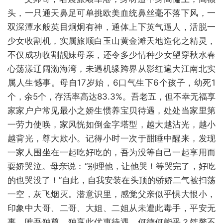
头，一只通天鼻足可单挑欧美血统鼻丝毫不落下风，一
双深潭水般英目炯炯有神，通体上下英气逼人，活脱一
少女收割机，实属旅顺白玉山黄金滩天地造化之精灵，
不仅成功收割靓妹母亲，还令多少情种少女望穿秋水春
心荡漾辽阔渤海湾，未遇机缘跨界从影红遍大江南北实
属人生憾事。母自17岁始，6口气生下6个孩子，幼死1
个，余5个，存活率高达83.3%。吾老五，但不幸无福享
家家户户常见最小之娇生惯养宝贝待遇，处处当家里第
一劳力使唤，家风恍如倒金字塔型，越大越沾光，越小
越背光，尊大欺小。记得小时一次于酣睡中醒来，发现
一家人围坐在一起吃好吃的，吾为没等自己一起享用而
耍娇哭泣。母亲说：“别理他，让他哭！等哭完了，好吃
的也哭没了！”自此，自我安装在头顶的骄娇二气被扫荡
一空，灰飞烟灭。潜意识里，感觉父亲似乎惧大恨小，
印象中大哥、二哥、大姐、二姐从未遭此毒手，平安无
事，唯吾独尊，独享此优惠待遇，何德何能乎？桀骜不