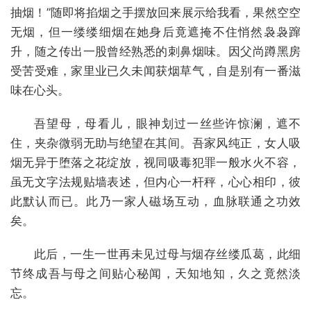
抽烟！”随即将掐烟之手摆放回来展示给我看，果然空空
无烟，但一缕缕细烟在她身后竟遮掩不住悄然袅袅蹿
升，随之传出一股曾经熟悉的刺鼻烟味。因父尚蹲黑房
受苦受难，家里业已久未闻获烟草气，自是别有一番滋
味在心头。
吾望母，母看儿，眼神划过一丝些许惊澜，遮不
住，夹杂微弱无助与绝望在其间。吾家风纯正，女人吸
烟无异于堕落之花绽放，视同吸毒犯罪一般水火不容，
虽无文字法规贴墙表述，但内心一杆秤，心心相印，彼
此默认而已。此乃一家人磁场互动，血脉联通之功效
矣。
此后，一生一世再未见过母与烟存丝缕瓜葛，此细
节终成吾与母之间贴心秘闻，天知地知，久之竟然淡
忘。