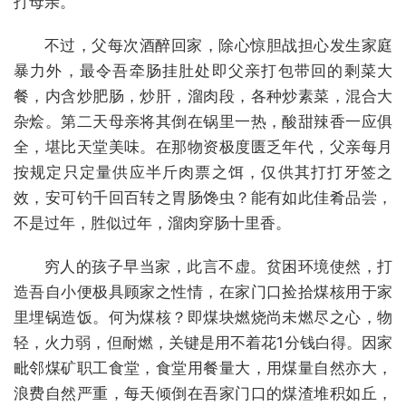
打母亲。
不过，父每次酒醉回家，除心惊胆战担心发生家庭
暴力外，最令吾牵肠挂肚处即父亲打包带回的剩菜大
餐，内含炒肥肠，炒肝，溜肉段，各种炒素菜，混合大
杂烩。第二天母亲将其倒在锅里一热，酸甜辣香一应俱
全，堪比天堂美味。在那物资极度匮乏年代，父亲每月
按规定只定量供应半斤肉票之饵，仅供其打打牙签之
效，安可钓千回百转之胃肠馋虫？能有如此佳肴品尝，
不是过年，胜似过年，溜肉穿肠十里香。
穷人的孩子早当家，此言不虚。贫困环境使然，打
造吾自小便极具顾家之性情，在家门口捡拾煤核用于家
里埋锅造饭。何为煤核？即煤块燃烧尚未燃尽之心，物
轻，火力弱，但耐燃，关键是用不着花1分钱白得。因家
毗邻煤矿职工食堂，食堂用餐量大，用煤量自然亦大，
浪费自然严重，每天倾倒在吾家门口的煤渣堆积如丘，