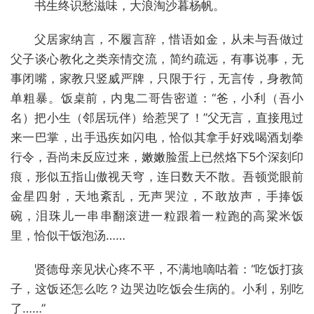
书生终识愁滋味，大浪淘沙暮杨帆。
父居家纳言，不履言辞，惜语如金，从未与吾做过
父子谈心教化之类亲情交流，简约疏远，有事说事，无
事闭嘴，家教只竖威严牌，只限于行，无言传，身教简
单粗暴。饭桌前，内鬼二哥告密道：“爸，小利（吾小
名）把小生（邻居玩伴）给惹哭了！”父无言，直接甩过
来一巴掌，出手迅疾如闪电，恰似其拿手好戏喝酒划拳
行令，吾尚未反应过来，嫩嫩脸蛋上已然烙下5个深刻印
痕，形似五指山傲视天穹，连日数天不散。吾顿觉眼前
金星四射，天地紊乱，无声哭泣，不敢放声，手捧饭
碗，泪珠儿一串串翻滚进一粒跟着一粒跑的高粱米饭
里，恰似干饭泡汤……
贤德母亲见状心疼不平，不满地嘀咕着：“吃饭打孩
子，这饭还怎么吃？边哭边吃饭会生病的。小利，别吃
了……”