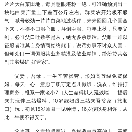
片片大白菜田地，毒具慧眼堪称一绝，可准确预测出一
块地白菜产量上下差百公斤左右。群菜农开始极不服
气，喊号较劲一片片白菜地过磅秤，来来回回几个回合
下来，不得不口服心服，拜倒臣服。每年上秋，只要父
到，必唯父口吐数字是从，绝无多余废话。父唯一难以
征服者唯其自身情商始终熊市，说话办事不讨众人喜，
但却众口一词佩服其业务精湛及敬业精神，纷纷赞其名
副其实煤矿“好管家”。
父妻，吾母，一生辛苦操劳，形如高等级免费保
姆，每天一心一意忠于职守定点儿做饭，洗衣，维持打
理家务，维系一家老小7口人生命得以人延残喘……据后
来其玩伴三姑爆料，10岁靓妞跟三姑来吾爷家（旅顺
口）玩，初见15岁帅哥一见钟情，16岁便以身相许，从
此一生便不得安宁。
父帅哥，名震旅顺军港，身材适中身高偏上，高额