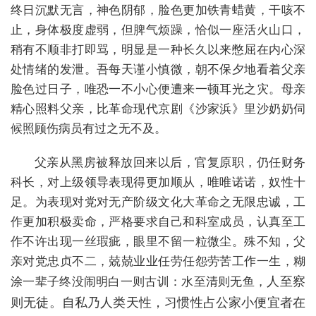
终日沉默无言，神色阴郁，脸色更加铁青蜡黄，干咳不
止，身体极度虚弱，但脾气烦躁，恰似一座活火山口，
稍有不顺非打即骂，明显是一种长久以来憋屈在内心深
处情绪的发泄。吾每天谨小慎微，朝不保夕地看着父亲
脸色过日子，唯恐一不小心便遭来一顿耳光之灾。母亲
精心照料父亲，比革命现代京剧《沙家浜》里沙奶奶伺
候照顾伤病员有过之无不及。
父亲从黑房被释放回来以后，官复原职，仍任财务
科长，对上级领导表现得更加顺从，唯唯诺诺，奴性十
足。为表现对党对无产阶级文化大革命之无限忠诚，工
作更加积极卖命，严格要求自己和科室成员，认真至工
作不许出现一丝瑕疵，眼里不留一粒微尘。殊不知，父
亲对党忠贞不二，兢兢业业任劳任怨劳苦工作一生，糊
涂一辈子终没闹明白一则古训：水至清则无鱼，
人至察
则无徒。自私乃人类天性，习惯性占公家小便宜者在