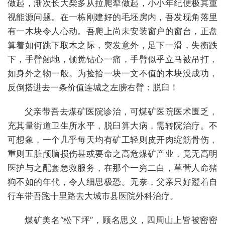
做起，渐次长大柴多从拉爬犁做起，小小年纪便极其重
视能源问题。在一栋刚建好的毛坯房内，吾发现角落里
有一木块令人心动。吾爬上尚未安装窗户的窗台，正盘
算着如何跳下取木之际，突发意外，足下一滑，失衡跌
下，手臂触地，顿觉钻心一痛，手臂似乎立马被吊打，
如身外之物一般。为捡拾一块一文不值的木块没成功，
反倒搭进去一条价值连城之左膀右臂：脱臼！
父亲带吾去煤矿医院诊治，可煤矿医院医术匮乏，
充其量街道卫生所水平，脱臼算大病，需转院治疗。不
可想象，一个几乎每天均有矿工轻则皮开肉绽筋骨伤，
重则五脏颅脑损伤甚或要命之高危煤矿产业，竟无高明
医护与之配套急救服务，在那个一穷二白，草菅人命猪
狗不如的年代，令人细思极恐。无奈，父亲只好蹬着自
行车带吾跑十里路去大城市县医院外科治疗。
煤矿美名“松下坪”，顾名思义，四周山上皆被密密