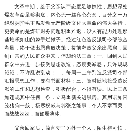
文革中期，鉴于父亲认罪态度足够奴性，思想深处
爆发革命足够彻底，内心无一丝私心杂念，百分之一万
绝对拥护毛主席发动无产阶级文化大革命的伟大举措，
更要命的是煤矿财务问题积重难返，没人有能力处理那
些堆积如山的棘手烂摊子。经过红色造反派司令部综合
考量，终于做出恩典般决策，提前释放父亲出黑房，回
到正常的人民群众中来，但却约法三章：一、回到人民
群众中去进一步接受思想改造，态度要诚恳，只许规规
矩矩，不许乱说乱动；二、每周一上午到造反派司令部
汇报思想工作，要有书面材料；三、随时随地接受造反
派的工作和思想检查，积极配合，不得有误。以上三条
如违规其中任何一条，立马重新关进黑房。其用语如囚
笼猪狗一般，极尽权威与嚣张之能事，令人不寒而栗，
而战战兢兢，而如履薄冰。
父亲回家后，简直变了另外一个人，陌生得可怕，