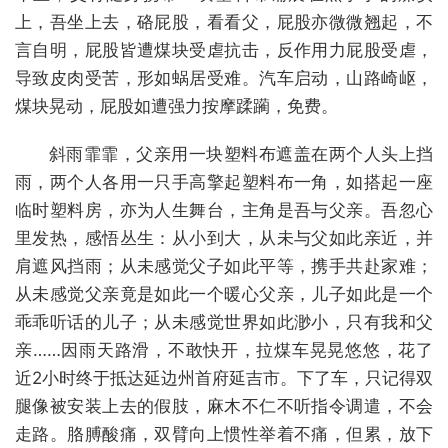
上，吾坐上去，硌屁股，看看父，屁股亦微微翘起，不
言自明，屁股皆遭煤块受虐抗击，反作用力屁股受虐，
导致皮肉受苦，形如蜗居受难。汽车启动，山路崎岖，
煤块晃动，屁股如遭强力按摩蹂躏，免费。
斜雨霏霏，父亲用一块塑料布遮盖在两个人头上挡
雨，两个人各用一只手高擎起塑料布一角，如搭起一座
临时塑料房，亦为人生舞台，主角是吾与父亲。吾忽心
里发热，感悟丛生：从小到大，从未与父如此亲近，并
肩遮风挡雨；从未感觉父子如此平等，携手共赴家难；
从未感觉父亲竟是如此一个暖心父亲，儿子如此是一个
乖乖听话的儿子；从未感觉世界如此渺小，只有我和父
亲……因雨天路滑，不敢快开，拉煤车晃晃悠悠，花了
近2小时终于抵达延边州首府延吉市。下了车，只记得双
腿像被安装上去的假肢，麻木不仁不听指令调遣，不会
走路。胳膊酸痛，双臂向上惯性举着不痛，但累，放下