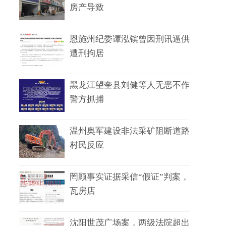
房产导致
恩施州纪委谭泓镔曾因刑讯逼供
遭刑拘居
黑龙江望奎县刘健等人无恶不作
警方抓捕
温州奥军建设非法采矿阻断道路
村民反应
罔顾事实证据采信“假证”判案，
瓦房店
沈阳世茂广场案，两级法院超出