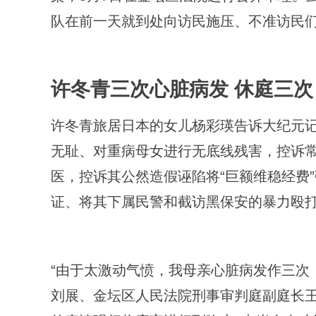
队在前一天就到处向访民施压、不准访民
许冬青三次心脏病发 休庭三次
许冬青旅居日本的女儿杨彩瑛告诉大纪元记
无耻、对重病母女进行无底线残害，控诉
医，控诉其公然造假诬陷将“巨额维稳经费”
证、将其下属民警和截访黑保安的暴力殴打
“由于太激动气愤，我母亲心脏病发作三次
刘展、金坛区人民法院刑事审判庭副庭长