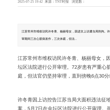
2025-07-25 19:42 来源：TNT时报 浏览数：
江苏常州市维权访民许冬青、杨丽母女，因进京上访遭当局刑拘。许
审期间三次心脏病发作，三次休庭，但法...
江苏常州市维权访民许冬青、杨丽母女，因
坛区法院进行公开审理。72岁患有严重心
庭，但法官仍坚持审理，直到傍晚6点30
许冬青因上访控告江苏当局大面积违法征
案，5月7日在金坛区法院进行公开审理。