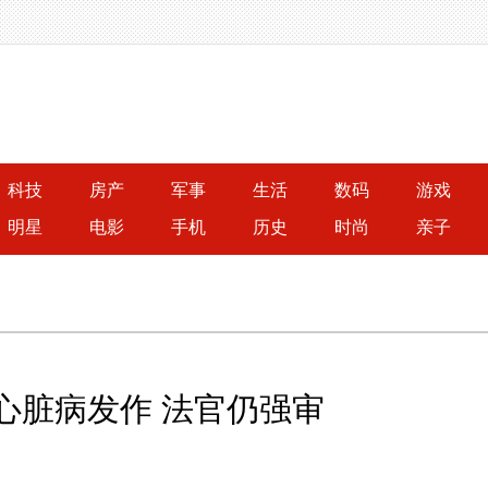
科技
房产
军事
生活
数码
游戏
明星
电影
手机
历史
时尚
亲子
心脏病发作 法官仍强审