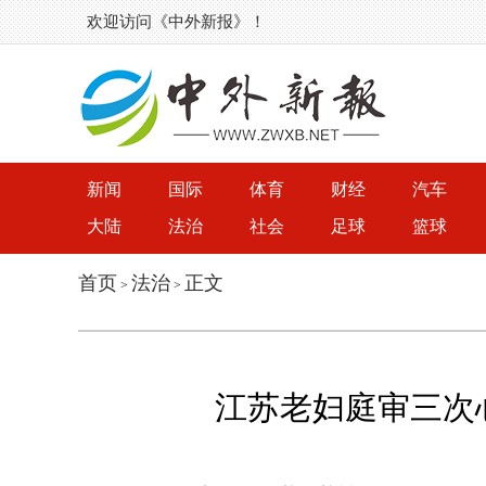
欢迎访问《中外新报》！
新闻
国际
体育
财经
汽车
大陆
法治
社会
足球
篮球
首页
法治
正文
>
>
江苏老妇庭审三次