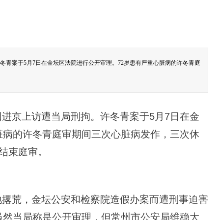
冬青案于5月7日在金坛区法院进行公开审理。72岁患有严重心脏病的许冬青庭
进京上访遭当局刑拘。许冬青案于5月7日在金
脏病的许冬青庭审期间三次心脏病发作，三次休
分结束庭审。
地撂荒，金坛公安和检察院造假办案而遭刑事迫害
虽然当局称是公开审理，但常州市公安局维稳大