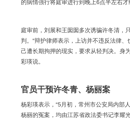
的病情强行将庭审进行到晚上6点半左右才
庭审前，刘展和王囡囡多次诱骗许冬清，
判。“辩护律师表示，上访并不违反法律、
己遭长期拘押的现实，要求从轻判决。身为
彩瑛说。
官员干预许冬青、杨丽案
杨彩瑛表示，“5月初，常州市公安局内部
杨丽的冤案，均由江苏省政法委书记李耀光