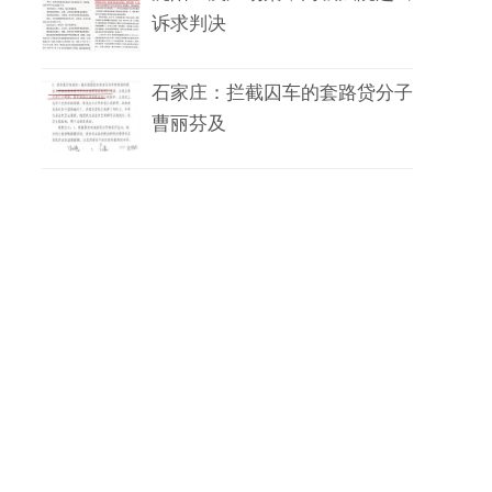
诉求判决
石家庄：拦截囚车的套路贷分子
曹丽芬及