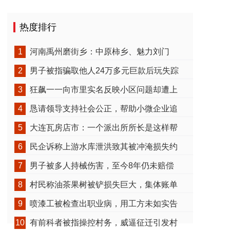
热度排行
1
河南禹州磨街乡：中原柿乡、魅力刘门
2
男子被指骗取他人24万多元巨款后玩失踪
3
狂飙一一向市里实名反映小区问题却遭上
4
恳请领导支持社会公正，帮助小微企业追
5
大连瓦房店市：一个派出所所长是这样帮
6
民企诉称上游水库泄洪致其被冲淹损失约
7
男子被多人持械伤害，至今8年仍未赔偿
8
村民称油茶果树被铲损失巨大，集体账单
9
喷漆工被检查出职业病，用工方未如实告
10
有前科者被指操控村务，威逼征迁引发村